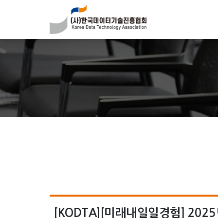
[KODTA][미래내일일경험] 20