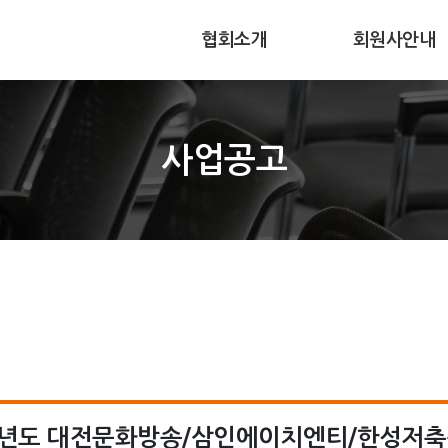
협회소개
회원사안내
주요임무
회원사가입
사업공고
협회연혁
회원사현황
조직과구성
회원사동향
찾아오시는길
25년도 대전문화방송/삼인에이치엔티/한성저축은