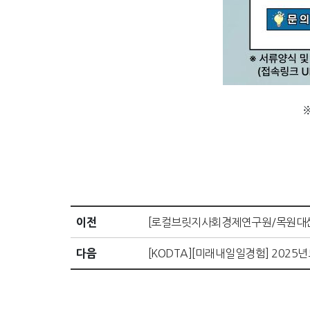
이전
[로컬브릿지사회경제연구원/목원대산학
다음
[KODTA][미래내일일경험] 2025