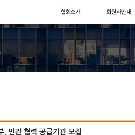
협회소개
회원사안내
주요임무
회원사가입
협회연혁
회원사현황
조직과구성
회원사동향
찾아오시는길
부, 민관 협력 공급기관 모집