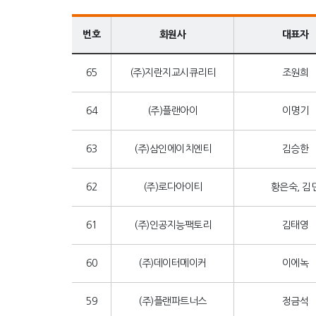
번호
회원사
대표자
65
(주)지란지교시큐리티
조원희
64
(주)플랜아이
이명기
63
(주)삼인에이치엔티
김승한
62
(주)로다아이티
황은숙, 김
61
(주)인공지능팩토리
김태영
60
(주)데이터메이커
이에녹
59
(주)플랜파트너스
정금석