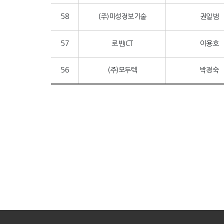
58
(주)미성정보기술
권일범
57
로빈ICT
이용호
56
(주)모두텍
박경숙