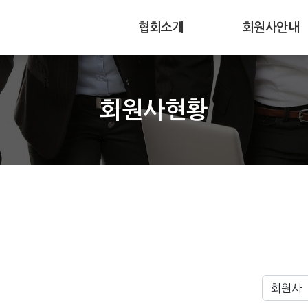
협회소개
회원사안내
주요임무
회원사가입
회원사현황
협회연혁
회원사현황
조직과구성
회원사동향
찾아오시는길