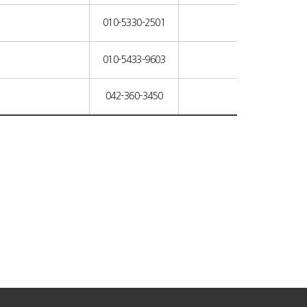
010-5330-2501
010-5433-9603
042-360-3450